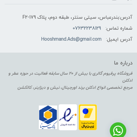
آدرس:بندرعباس، سیتی سنتر، طبقه دوم، پلاک F2-179
شماره تماس:
07632238129
آدرس ایمیل:
Hooshmand.Ads@gmail.com
درباره ما
فروشگاه پرفیوم گالری با بیش از 20 سال سابقه فعالیت در حوزه عطر و
ادکلن
مرجع تخصصی انواع ادکلن برند اورجینال، نیش و دیزاینر، کالکشن