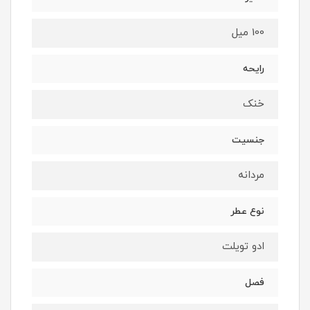
100 میل
رایحه
خنک
جنسیت
مردانه
نوع عطر
ادو تویلت
فصل