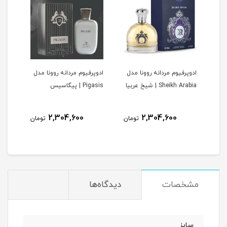
ادوپرفیوم مردانه روونا مدل
ادوپرفیوم مردانه روونا مدل
ادوپ
V | وری
Sheikh Arabia | شیخ عربیا
Pigasis | پیگاسیس
Interpole
2,304,600
2,304,600
مان
تومان
تومان
مشخصات
دیدگاه‌ها
سایز