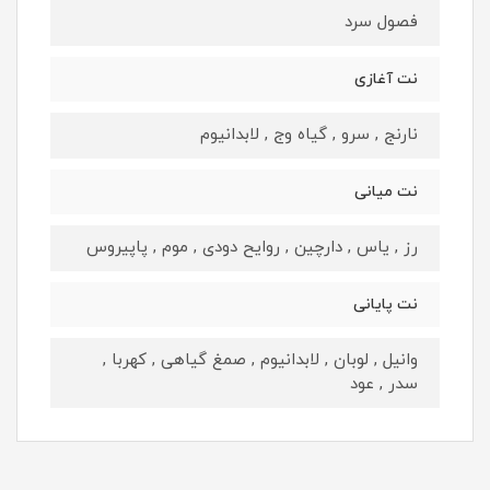
فصول سرد
نت آغازی
نارنج , سرو , گیاه وج , لابدانیوم
نت میانی
رز , یاس , دارچین , روایح دودی , موم , پاپیروس
نت پایانی
وانیل , لوبان , لابدانیوم , صمغ گیاهی , کهربا ,
سدر , عود