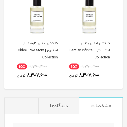
ن
کالکشن ادکلن بنتلی
کالکشن ادکلن کلوهه لاو
کالک
اینفینیتی | Bentley Infinite
استوری | Chloe Love Story
tion
Collection
Collection
15٪
9,770,400
15٪
9,770,400
1
8,307,600
8,307,600
مان
تومان
تومان
مشخصات
دیدگاه‌ها