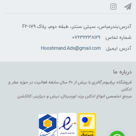
آدرس:بندرعباس، سیتی سنتر، طبقه دوم، پلاک F2-179
شماره تماس:
07632238129
آدرس ایمیل:
Hooshmand.Ads@gmail.com
درباره ما
فروشگاه پرفیوم گالری با بیش از 20 سال سابقه فعالیت در حوزه عطر و
ادکلن
مرجع تخصصی انواع ادکلن برند اورجینال، نیش و دیزاینر، کالکشن