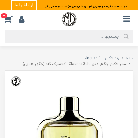
ارتباط با ما
جهت استعلام قیمت و موجودی کلیه ی ادکلن های مارک با ما در تماس باشید
0
خانه
برند ادکلن
Jaguar
تستر ادکلن جگوار مدل Classic Gold | کلاسیک گلد (جگوار طلایی)