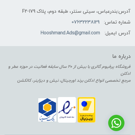
آدرس:بندرعباس، سیتی سنتر، طبقه دوم، پلاک F2-179
شماره تماس:
07632238129
آدرس ایمیل:
Hooshmand.Ads@gmail.com
درباره ما
فروشگاه پرفیوم گالری با بیش از 20 سال سابقه فعالیت در حوزه عطر و
ادکلن
مرجع تخصصی انواع ادکلن برند اورجینال، نیش و دیزاینر، کالکشن