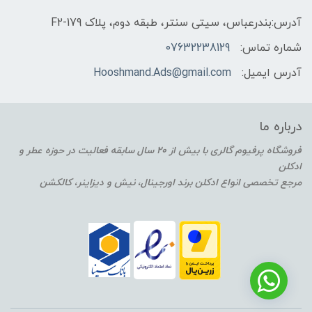
آدرس:بندرعباس، سیتی سنتر، طبقه دوم، پلاک F2-179
شماره تماس:
07632238129
آدرس ایمیل:
Hooshmand.Ads@gmail.com
درباره ما
فروشگاه پرفیوم گالری با بیش از 20 سال سابقه فعالیت در حوزه عطر و
ادکلن
مرجع تخصصی انواع ادکلن برند اورجینال، نیش و دیزاینر، کالکشن