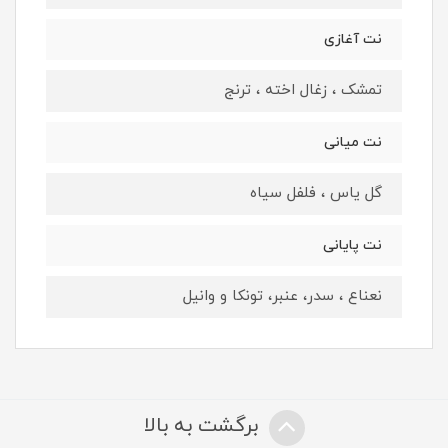
نت آغازی
تمشک ، زغال اخته ، ترنج
نت میانی
گل یاس ، فلفل سیاه
نت پایانی
نعناع ، سدر، عنبر، تونکا و وانیل
برگشت به بالا