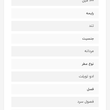
100 میل
رایحه
تند
جنسیت
مردانه
نوع عطر
ادو تویلت
فصل
فصول سرد