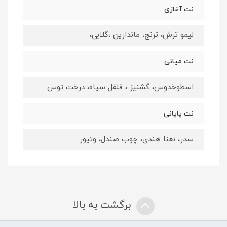
نت آغازی
لیمو ترش، ترنج، ماندارین ،گلابی،
نت میانی
اسطوخدوس، گشنیز ، فلفل سیاه، درخت توس
نت پایانی
سدر، نعنا هندی، چوب صندل، وتیور
برگشت به بالا