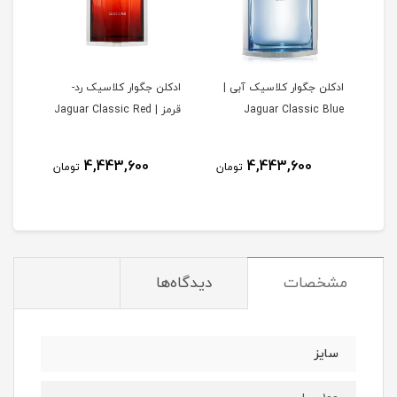
س | Jaguar
ادکلن جگوار کلاسیک آبی |
ادکلن جگوار کلاسیک رد-
ادکل
Jaguar Classic Blue
قرمز | Jaguar Classic Red
lack
4,443,600
4,443,600
مان
تومان
تومان
مشخصات
دیدگاه‌ها
سایز