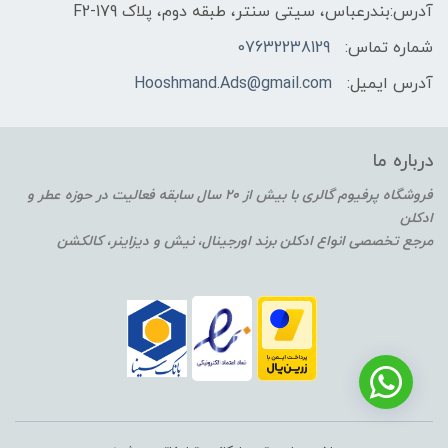
آدرس:بندرعباس، سیتی سنتر، طبقه دوم، پلاک F2-179
شماره تماس:
07632238129
آدرس ایمیل:
Hooshmand.Ads@gmail.com
درباره ما
فروشگاه پرفیوم گالری با بیش از 20 سال سابقه فعالیت در حوزه عطر و
ادکلن
مرجع تخصصی انواع ادکلن برند اورجینال، نیش و دیزاینر، کالکشن