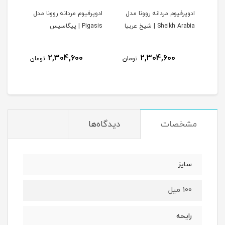
ادوپرفیوم مردانه روونا مدل
ادوپرفیوم مردانه روونا مدل
ادوپ
V | وری
Sheikh Arabia | شیخ عربیا
Pigasis | پیگاسیس
Interpole
2,304,600
2,304,600
مان
تومان
تومان
مشخصات
دیدگاه‌ها
سایز
100 میل
رایحه