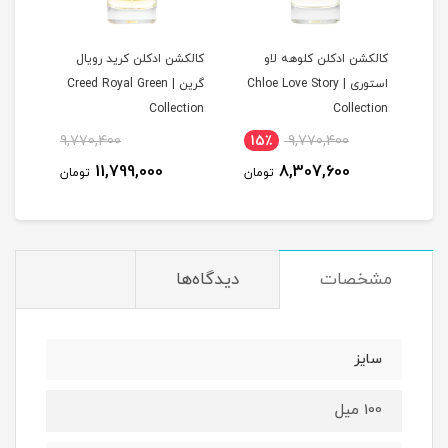
ن
کالکشن ادکلن کلوهه لاو
کالکشن ادکلن کرید رویال
کالک
استوری | Chloe Love Story
گرین | Creed Royal Green
دلچه
Collection
Collection
 Oud
9,770,400
15٪
9,770,400
1
tion
11,799,000
8,307,600
مان
تومان
تومان
مشخصات
دیدگاه‌ها
سایز
100 میل