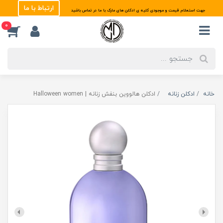
ارتباط با ما
جهت استعلام قیمت و موجودی کلیه ی ادکلن های مارک با ما در تماس باشید
0
خانه
ادکلن زنانه
ادکلن هالووین بنفش زنانه | Halloween women