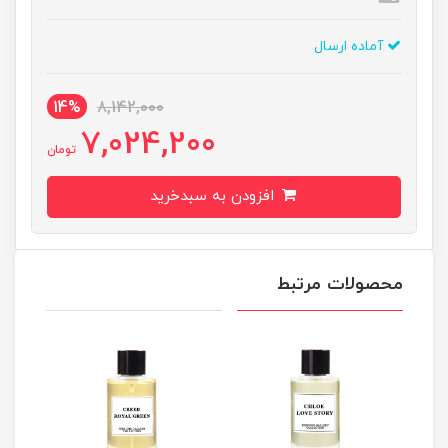
آماده ارسال
14%
8,142,000
7,024,200
تومان
افزودن به سبدخرید
محصولات مرتبط