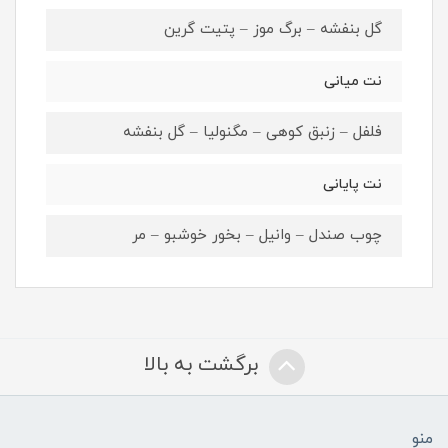
گل بنفشه – برگ موز – پتیت گرین
نت میانی
فلفل – زنبق کوهی – مگنولیا – گل بنفشه
نت پایانی
چوب صندل – وانیل – بخور خوشبو – مر
برگشت به بالا
منو