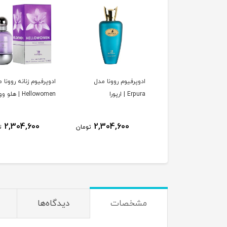
پرفیوم زنانه روونا مدل
ادوپرفیوم روونا مدل
ادوپرفیوم زنانه روونا 
Eclair D’ Purple | اکلایر
Erpura | ارپورا
Hellowomen | هلو وومن
پرپل
2,304,600
2,304,600
2,304,600
تومان
تومان
ت
مشخصات
دیدگاه‌ها