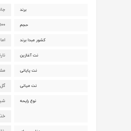
جان
برند
۱۰۰ میلی‌لیتر
حجم
اما
کشور مبدا برند
نار
نت آغازین
مشک
نت پایانی
گل 
نت میانی
شیر
نوع رایحه
خن