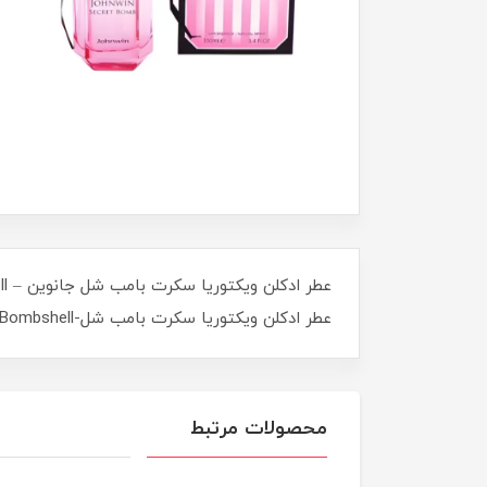
عطر ادکلن ویکتوریا سکرت بامب شل-Victoria Secret Bombshell عطری زنانه و منحصربه فرد است .
محصولات مرتبط