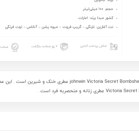
برند: جانوین
حجم: ۱۰۰ میلی‌لیتر
کشور مبدا برند: امارات
نت آغازین: نارنگی – گریپ فروت – میوه پشن – آناناس – توت فرنگی
امکان پرداخت آنلاین
۷ روز ضمانت بازگشت
ضمانت 