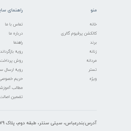
منو
راهنمای سا
خانه
تماس با ما
کالکشن پرفیوم گالری
درباره ما
برند
راهنما
زنانه
رویه‌ بازگرداند
مردانه
روش پرداخت
تستر
رویه ارسال س
ویژه
حریم خصوصی
مطالب آموزش
تضمین اصالت
آدرس:بندرعباس، سیتی سنتر، طبقه دوم، پلاک F2-179