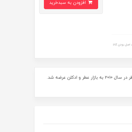
افزودن به سبدخرید
اصل بودن کالا
عطر ادکلن ویکتوریا سکرت بامب شل جانوین – johnwin Victoria Secret Bombshell عطری خنک و شیرین است . این عطر در سال 2010 به بازار عطر و ادکلن عرضه شد.