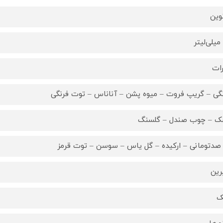
وین
رات
نگی – گریپ فروت – میوه پشن – آناناس – توت فرنگی
 – چوب صندل – گلسنگ
صدتومانی – ارکیده – گل یاس – سوسن – توت قرمز
ین
ک