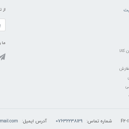
یت
از 
ما ر
ن کالا
فارش
ی
شماره تماس:
07632238129
آدرس ایمیل:
mail.com