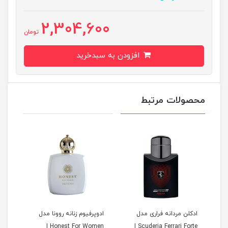
2,304,600
تومان
افزودن به سبدخرید
محصولات مرتبط
|
ادکلن مردانه فراری مدل
ادوپرفیوم زنانه روونا مدل
ادوپ
Honest For Women |
Scuderia Ferrari Forte |