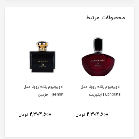
محصولات مرتبط
ادوپرفیوم زنانه روونا مدل
ادوپرفیوم زنانه روونا مدل
ادوپ
Ephorate | ایفوریت
jesmin | جزمین
313 S--ty
2,304,600
2,304,600
مان
تومان
تومان