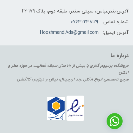
آدرس:بندرعباس، سیتی سنتر، طبقه دوم، پلاک F2-179
شماره تماس:
07632238129
آدرس ایمیل:
Hooshmand.Ads@gmail.com
درباره ما
فروشگاه پرفیوم گالری با بیش از 20 سال سابقه فعالیت در حوزه عطر و
ادکلن
مرجع تخصصی انواع ادکلن برند اورجینال، نیش و دیزاینر، کالکشن