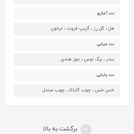
نت آغازی
هل ، گل رز ، گریپ فروت ، ترخون
نت میانی
سدر ، برگ توس ، جوز هندی
نت پایانی
خس خس ، چوب گایاک , چوب صندل
برگشت به بالا