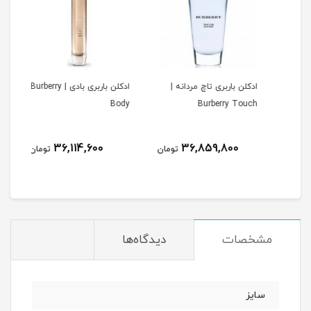
ادکلن باربری تاچ مردانه |
ادکلن باربری بادی | Burberry
ادکل
B.
Burberry Touch
Body
London 
B
1
36,114,600
36,859,800
تومان
تومان
مان
مشخصات
دیدگاه‌ها
سایز