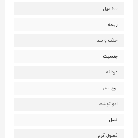
100 میل
رایحه
خنک و تند
جنسیت
مردانه
نوع عطر
ادو تویلت
فصل
فصول گرم