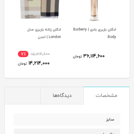
ادکلن باربری بادی | Burberry
ادکلن زنانه باربری مدل
ادکل
Body
London | لندن
London | ل
7٪
15,124,800
36,114,600
مان
تومان
14,214,000
تومان
مشخصات
دیدگاه‌ها
سایز