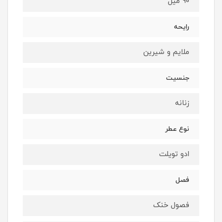
90 میل
رایحه
ملایم و شیرین
جنسیت
زنانه
نوع عطر
ادو تویلت
فصل
فصول خنک