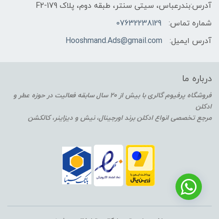
آدرس:بندرعباس، سیتی سنتر، طبقه دوم، پلاک F2-179
شماره تماس:
07632238129
آدرس ایمیل:
Hooshmand.Ads@gmail.com
درباره ما
فروشگاه پرفیوم گالری با بیش از 20 سال سابقه فعالیت در حوزه عطر و
ادکلن
مرجع تخصصی انواع ادکلن برند اورجینال، نیش و دیزاینر، کالکشن