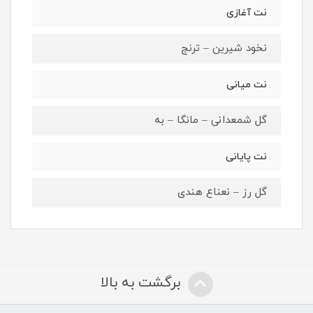
نت آغازی
نخود شیرین – ترنج
نت میانی
گل شمعدانی – مانگا – به
نت پایانی
گل رز – نعناع هندی
برگشت به بالا