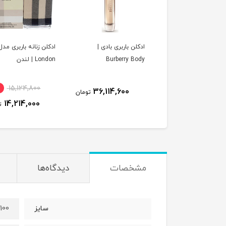
ن باربری تاچ مردانه |
ادکلن باربری بادی |
ادکلن زنانه باربری مدل
Burberry To
Burberry Body
London | لندن
15,124,800
36,114,600
36,859,800
تومان
تومان
14,214,000
ت
مشخصات
دیدگاه‌ها
100 میل
سایز