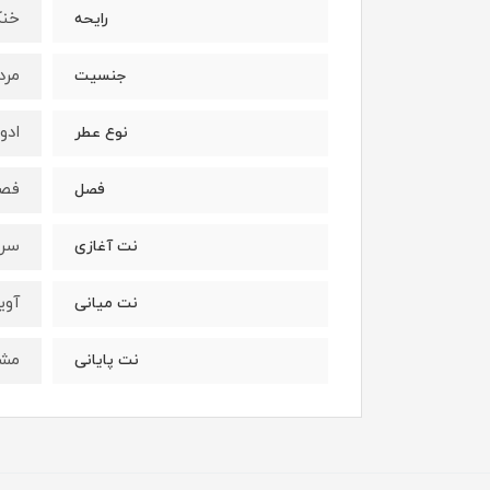
خن
رایحه
مرد
جنسیت
ادو
نوع عطر
فصو
فصل
سرو
نت آغازی
آوی
نت میانی
مشک
نت پایانی