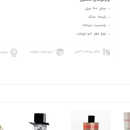
سایز: 100 میل
رایحه: خنک
جنسیت: مردانه
نوع عطر: ادو تویلت
امکان پرداخت آنلاین
۷ روز ضمانت بازگشت
ضمانت 