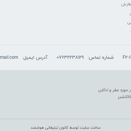
فارش
ی
شماره تماس:
07632238129
آدرس ایمیل:
mail.com
 کالکشن
ساخت سایت توسط کانون تبلیغاتی هوشمند