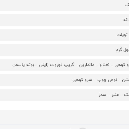
ک
انه
 تویلت
ل گرم
 کوهی – نعناع – ماندارین – گریپ فوروت ژاپنی – بوته یاسمن
شن – نوعی چوب – سرو کوهی
 – عنبر – سدر