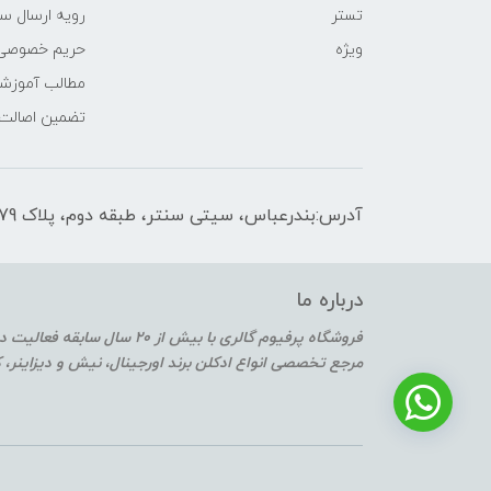
تستر
رویه ارسال س
ویژه
حریم خصوصی
مطالب آموزش
تضمین اصالت
آدرس:بندرعباس، سیتی سنتر، طبقه دوم، پلاک F2-179
درباره ما
فروشگاه پرفیوم گالری با بیش از 20 سال سابقه فعالیت در حوزه عطر و ادکلن
مرجع تخصصی انواع ادکلن برند اورجینال، نیش و دیزاینر،