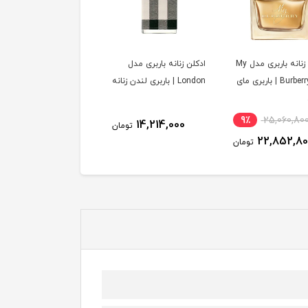
ادکلن زنانه باربری مدل My
ادکلن زنانه باربری مدل
ادکلن زنانه باربری مدل
Burberry edp | باربری مای
London | باربری لندن زنانه
Touch | باربری تاچ زنانه
9٪
25,060,80
16,974,000
14,214,000
تومان
توم
22,852,8
تومان