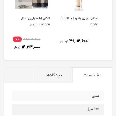
ادکلن باربری بادی | Burberry
ادکلن زنانه باربری مدل
ادکل
B.
Body
London | لندن
London | ل
B
7٪
15,124,800
1
36,114,600
تومان
14,214,000
مان
تومان
مشخصات
دیدگاه‌ها
سایز
100 میل