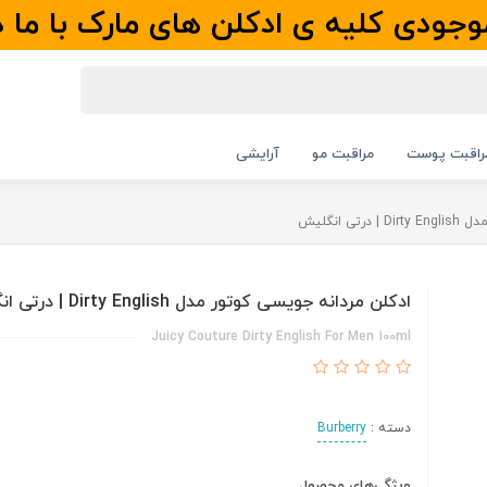
جودی کلیه ی ادکلن های مارک با ما 
راقبت پوست
مراقبت مو
آرایشی
ی انگلیش
ادکلن مردانه جویسی کوتور مدل Dirty English | درتی انگلیش
Juicy Couture Dirty English For Men 100ml
دسته :
Burberry
ویژگی‌های محصول