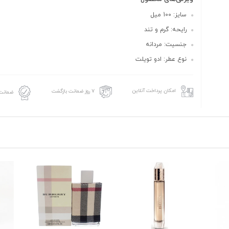
سایز: 100 میل
رایحه: گرم و تند
جنسیت: مردانه
نوع عطر: ادو تویلت
امکان پرداخت آنلاین
۷ روز ضمانت بازگشت
ضمانت 