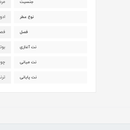
مرد
جنسیت
ادو
نوع عطر
فصو
فصل
بوت
نت آغازی
چوب
نت میانی
ترن
نت پایانی