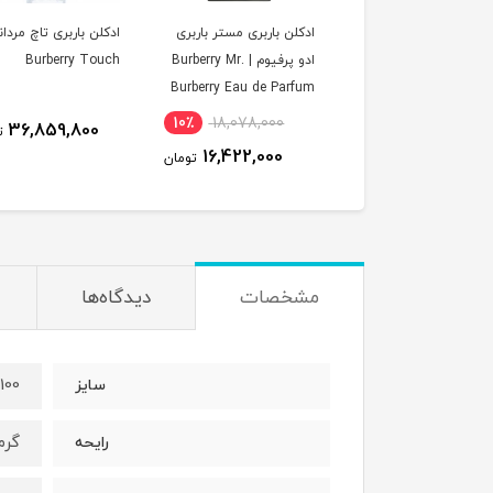
لن باربری مستر باربری
ادکلن باربری تاچ مردانه |
ادکلن باربری بادی |
ادو پرفیوم | Burberry Mr.
Burberry Touch
Burberry Body
Burberry Eau de Par
10٪
18,078,000
36,114,600
36,859,800
تومان
ت
16,422,000
تومان
مشخصات
دیدگاه‌ها
100 میل
سایز
گرم
رایحه