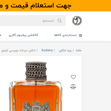
جهت استعلام قیمت و مو
دسته‌بندی کالاها
کالکشن پرفیوم گالری
م
خانه
برند ادکلن
Burberry
ادکلن مردانه جویسی کوتور مدل Dirty English | درت