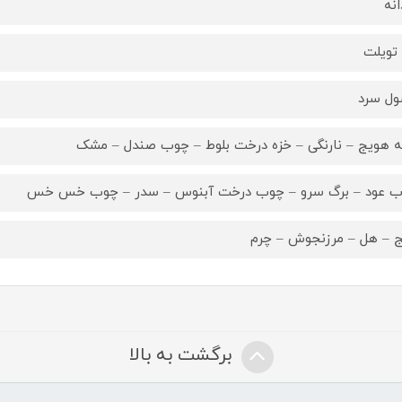
انه
 تویلت
ل سرد
ه هویج – نارنگی – خزه درخت بلوط – چوب صندل – مشک
 عود – برگ سرو – چوب درخت آبنوس – سدر – چوب خس خس
ج – هل – مرزنجوش – چرم
برگشت به بالا