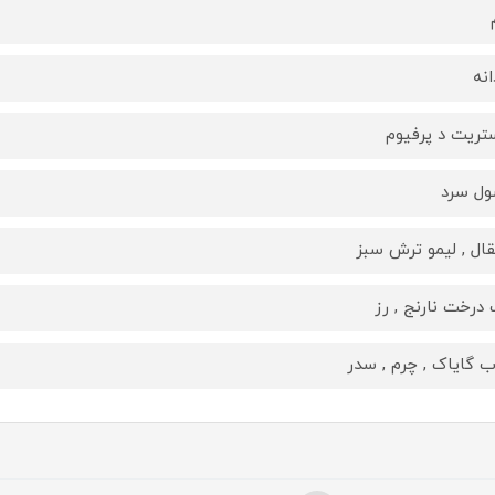
انه
تریت د پرفیوم
ل سرد
قال , لیمو ترش سبز
 درخت نارنج , رز
 گایاک , چرم , سدر