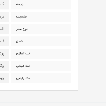
گرم
رایحه
مرد
جنسیت
اکس
نوع عطر
فصو
فصل
پرت
نت آغازی
برگ
نت میانی
چوب
نت پایانی