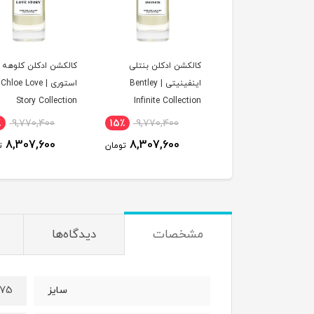
کشن ادکلن آمواج سان
کالکشن ادکلن بنتلی
کالکشن ادکلن کلوهه ل
شاین زنانه | Amouage
اینفینیتی | Bentley
استوری | Chloe Love
Story Collection
Infinite Collection
Sunshine wo
Collect
٪
9,770,400
15٪
9,770,400
14٪
13,565,400
8,307,600
8,307,600
11,799,000
تومان
تومان
ت
مشخصات
دیدگاه‌ها
75 میل
سایز