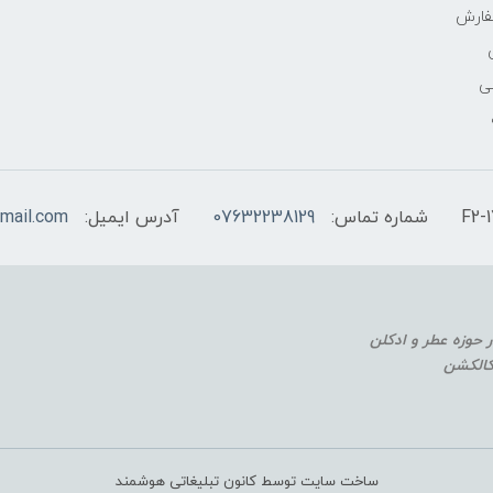
فارش
ی
شماره تماس:
07632238129
آدرس ایمیل:
mail.com
 کالکشن
ساخت سایت توسط کانون تبلیغاتی هوشمند