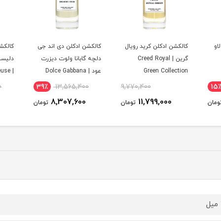
او
کالکشن ادکلن کرید رویال
کالکشن ادکلن دی اند جی
کالکشن
گرین | Creed Royal
دلچه گابانا ولوت دیزرت
دلیسی
Green Collection
عود | Dolce Gabbana
ieuse
ection
Velvet Desert Oud
0
39٪
13,565,400
9,770,400
15
Collection
8,307,600
11,799,000
ومان
تومان
تومان