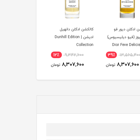
 ادکلن دیور فو
کالکشن ادکلن دانهیل
ادکلن کالکشن کرید مدل
وز (فیو دیلیسیوس)
ادیشن | Dunhill Edition
Aventus | اونتوس
Collection
| Dior Feve Delic
Coll
12٪
9,342,600
39٪
13,565,40
15,497,400
توم
8,307,600
8,307,600
تومان
تومان