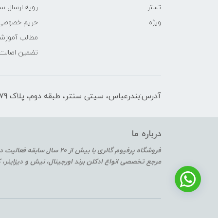
تستر
رویه ارسال س
ویژه
حریم خصوصی
مطالب آموزش
تضمین اصالت
آدرس:بندرعباس، سیتی سنتر، طبقه دوم، پلاک F2-179
درباره ما
فروشگاه پرفیوم گالری با بیش از 20 سال سابقه فعالیت در حوزه عطر و ادکلن
مرجع تخصصی انواع ادکلن برند اورجینال، نیش و دیزاینر،