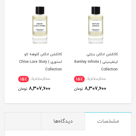
ن
کالکشن ادکلن بنتلی
کالکشن ادکلن کلوهه لاو
کالک
اینفینیتی | Bentley Infinite
استوری | Chloe Love Story
tion
Collection
Collection
15٪
9,770,400
15٪
9,770,400
1
8,307,600
8,307,600
مان
تومان
تومان
مشخصات
دیدگاه‌ها