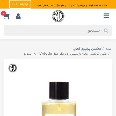
ارتباط با ما
جهت استعلام قیمت و موجودی کلیه ی ادکلن های مارک با ما در تماس باشید
0
خانه
کالکشن پرفیوم گالری
ادکلن کالکشن زنانه نارسیس رودریگز مدل L’Absolu | له ابسولو