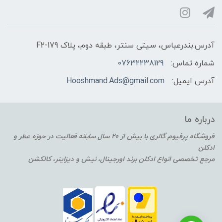
آدرس:بندرعباس، سیتی سنتر، طبقه دوم، پلاک F2-179
شماره تماس:
07632238129
آدرس ایمیل:
Hooshmand.Ads@gmail.com
درباره ما
فروشگاه پرفیوم گالری با بیش از 20 سال سابقه فعالیت در حوزه عطر و
ادکلن
مرجع تخصصی انواع ادکلن برند اورجینال، نیش و دیزاینر، کالکشن