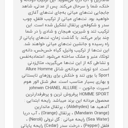
ماندارین و آب دریا می‌شوید. این ترکیب دوگانه و
خنک، شما را سرحال می‌کند. پس از مدتی، شاهد
جابجایی نت‌های میانی به‌جای نت‌های آغازی
خواهید بود. نت‌های میانی از ترکیب فلفل، چوب
سدر و شکوفه‌ی پرتقال تشکیل شده است. این
ترکیب تند و شیرین، هیجان و شادی را در شما
چند برابر می‌کند. با گذشت زمان، نت‌های پایانی از
راه رسیده و جانشین نت‌های میانی خواهند شد.
این نت‌ها از ترکیب وانیل، گیاه خس‌خس، دانه‌ی
تونکا، عنبر و مشک ساخته می‌شود. اعتمادبه‌نفس
و نشاطی که از این نت‌ها می‌گیرید، مثال‌زدنی
است. ادو تویلت مردانه‌ی شانل Allure Homme
Sport با بوی تند و خنکش برای روزهای تابستانی
و بهاری بسیار مناسب است. عطر شنل الور هوم
اسپرت جانوین – johnwin CHANEL ALLURE
HOMME SPORT پرفروش ترین و پرطرفدارترین
محصول مردانه این برند میباشد. رایحه ابتدایی :
آلدهید ها (Aldehydes) ، پرتقال ماندارین
(Mandarin Orange) ، پرتقال (Orange) ، آب دریا
(Sea Water) رایحه میانی : گل نرولی (Neroli) ،
فلفل (Pepper) ، درخت سدر (Cedar) رایحه پایانی