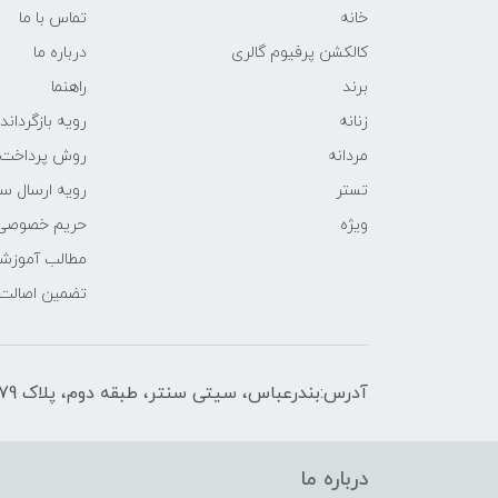
خانه
تماس با ما
کالکشن پرفیوم گالری
درباره ما
برند
راهنما
زنانه
رویه‌ بازگرداند
مردانه
روش پرداخت
تستر
رویه ارسال س
ویژه
حریم خصوصی
مطالب آموزش
تضمین اصالت
آدرس:بندرعباس، سیتی سنتر، طبقه دوم، پلاک F2-179
درباره ما