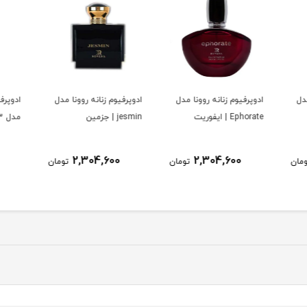
مدل
ادوپرفیوم زنانه روونا مدل
ادوپرفیوم مردانه روونا
ادوپرف
jesmin | جزمین
مدل 313 S--ty
مدل men 313
2,304,600
2,304,600
ومان
تومان
تومان