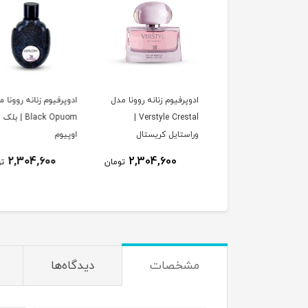
پرفیوم زنانه روونا مدل
ادوپرفیوم زنانه روونا مدل
ادوپرفیوم زنانه روونا 
Verstyle Crestal |
Black Opuom | بلک
Ephorate | ایفوریت
ستایل کریستال
اوپیوم
2,304,600
2,304,600
2,304,600
تومان
تومان
ت
مشخصات
دیدگاه‌ها