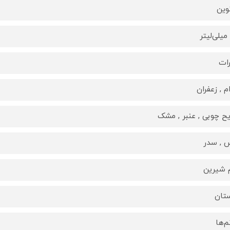
وین
رات
م , زعفران
یح چوبی , عنبر , مشک
 , سدر
 شیرین
تان
م‌ها