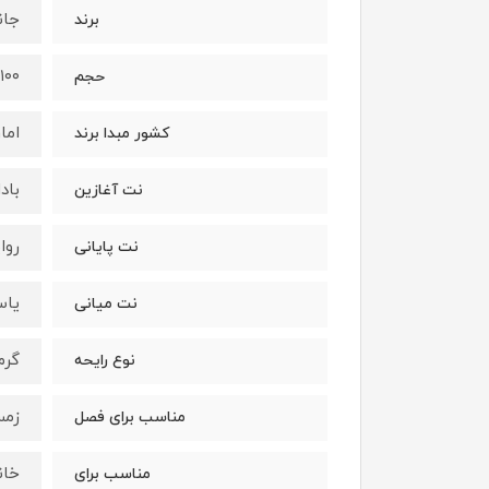
جان
برند
۱۰۰ میلی‌لیتر
حجم
اما
کشور مبدا برند
بادا
نت آغازین
روا
نت پایانی
یاس
نت میانی
گرم
نوع رایحه
زمس
مناسب برای فصل
خان
مناسب برای