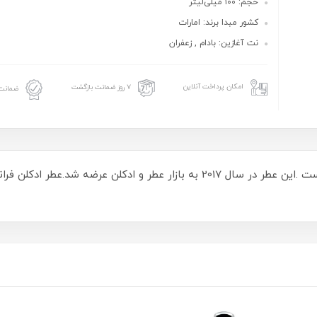
حجم: ۱۰۰ میلی‌لیتر
کشور مبدا برند: امارات
نت آغازین: بادام , زعفران
امکان پرداخت آنلاین
۷ روز ضمانت بازگشت
ضمانت 
عطر ادکلن باکارات رژ Red عطری گرم و شیرین است .این عطر در سال 2017 به بازار 