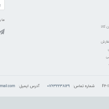
ما ر
ن کالا
فارش
ی
شماره تماس:
07632238129
آدرس ایمیل:
mail.com